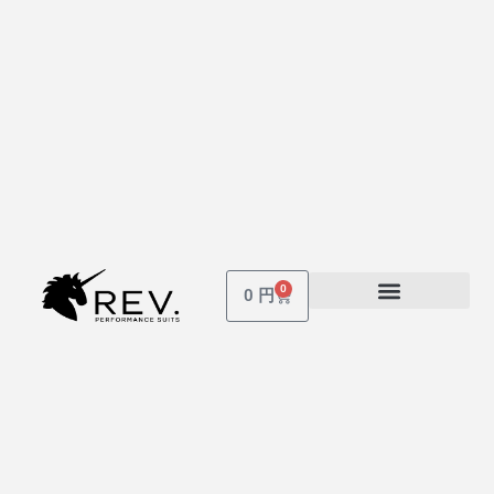
0
Cart
0
円
受講しているコース
パスワードを忘れた場合