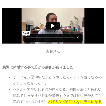
斎藤さん
実際に体感する事で分かる凄さがありました
サーフィン歴10年だがどうやったらパドルが速くなるの
か分からなかった、、、
パドルって辛いし肩腰が痛くなる。時間が経つと疲れや
痛みでしっかりパドルが出来ず今までは良い波がきても
諦めていたのですが、
パドリングがこんなにラクになる