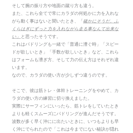
そして腕の振り方や地面の蹴り方も違う。
また、これら全てで常にカラダの何処かに力を入れな
がら動く事はないと聞いたとき、「
確かにそうだ。ふ
くらはぎにずっと力を入れながら走る事なんて出来な
い」
と思ったそうです。
これはパドリングも一緒で「普通に漕ぐ時」「スピー
ドが欲しいとき」「手数が欲しいとき」など、これら
はフォームも漕ぎ方、そして力の伝え方はそれぞれ違
います。
なので、カラダの使い方が少しずつ違うのです。
そこで、彼は筋トレ・体幹トレーニングをやめて、カ
ラダの使い方の練習に切り換えました。
実際にサーフィンにいったら、筋トレをしていたとき
よりも軽くスムーズにパドリングが進んだそうです。
波数が多く早く沖にに出たいときに、いつもよりも早
く沖にでられたので「これは今までにない秘訣が隠れ