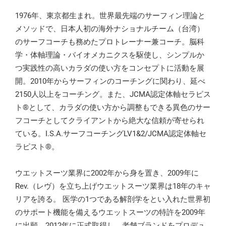
1976年、東京都生まれ。世界最先端のサーフィン理論と
メソッドで、日本人初の海外ナショナルチーム（台湾）
のサーフコーチも務めたプロトレーナー兼コーチ。脳科
学・体軸理論・バイオメカニクスを駆使し、シンプルか
つ実践性の高いカラダの使い方をコンセプトに活動を展
開。2010年からサーフィンのコーチングに関わり、延べ
2150人以上をコーチング。また、JCMA認定体軸セラピス
ト®︎として、カラダの使い方から調整もできる異色のサー
フコーチとしてクライアントから絶大な信頼が寄せられ
ている。I.S.A.サーフコーチングLV1&2/JCMA認定体軸セ
ラピスト®︎。
ウエットスーツ業界に2002年から身を置き、2009年に
Rev.（レヴ）を立ち上げウエットスーツ業界は18年のキャ
リアを誇る。 医学の1つである解剖学をとい入れた世界初
のサポート機能を備えるウエットスーツの特許を2009年
に出願、2012年に正式取得し、老舗ブランドをプロデュ