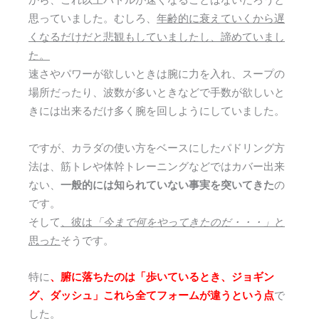
から、これ以上パドルが速くなることはないだろうと
思っていました。むしろ、
年齢的に衰えていくから遅
くなるだけだと悲観もしていましたし、諦めていまし
た。
速さやパワーが欲しいときは腕に力を入れ、スープの
場所だったり、波数が多いときなどで手数が欲しいと
きには出来るだけ多く腕を回しようにしていました。
ですが、カラダの使い方をベースにしたパドリング方
法は、筋トレや体幹トレーニングなどではカバー出来
ない、
一般的には知られていない事実を突いてきた
の
です。
そして
、彼は
「今まで何をやってきたのだ・・・」
と
思った
そうです。
特に
、腑に落ちたのは「歩いているとき、ジョギン
グ、ダッシュ」これら全てフォームが違うという点
で
した。