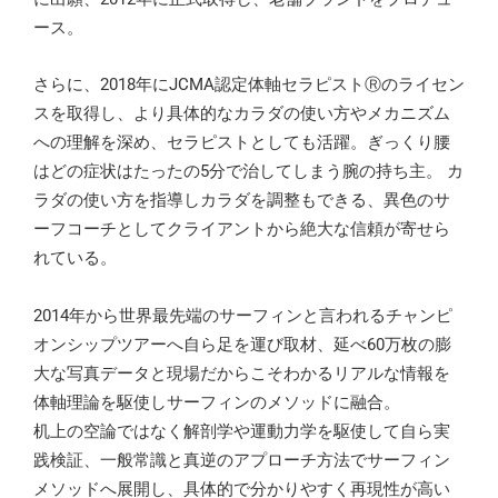
ース。
さらに、2018年にJCMA認定体軸セラピストⓇのライセン
スを取得し、より具体的なカラダの使い方やメカニズム
への理解を深め、セラピストとしても活躍。ぎっくり腰
はどの症状はたったの5分で治してしまう腕の持ち主。 カ
ラダの使い方を指導しカラダを調整もできる、異色のサ
ーフコーチとしてクライアントから絶大な信頼が寄せら
れている。
2014年から世界最先端のサーフィンと言われるチャンピ
オンシップツアーへ自ら足を運び取材、延べ60万枚の膨
大な写真データと現場だからこそわかるリアルな情報を
体軸理論を駆使しサーフィンのメソッドに融合。
机上の空論ではなく解剖学や運動力学を駆使して自ら実
践検証、一般常識と真逆のアプローチ方法でサーフィン
メソッドへ展開し、具体的で分かりやすく再現性が高い