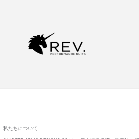
内
容
を
ス
キ
ッ
プ
私たちについて