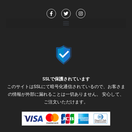
F
T
I
a
w
n
c
i
s
e
t
t
b
t
a
o
e
g
o
r
r
k
a
-
m
f
SSLで保護されています
このサイトはSSLにて暗号化通信されているので、お客さま
の情報が外部に漏れることは一切ありません。 安心して、
ご注文いただけます。