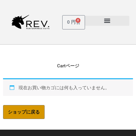
内
容
を
0
Cart
0
円
ス
受講しているコース
パスワードを忘れた場合
キ
ッ
プ
Cartページ
現在お買い物カゴには何も入っていません。
ショップに戻る