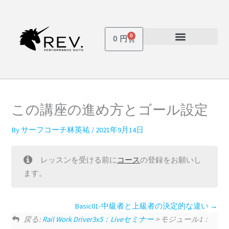
内
容
を
0
Cart
0
円
ス
受講しているコース
パスワードを忘れた場合
キ
ッ
プ
この講座の進め方とゴール設定
By
サーフコーチ林英祐
/
2021年9月14日
レッスンを受ける前に
コース
の登録をお願いし
ます。
Basic01-中級者と上級者の決定的な違い
戻る:
Rail Work Driver3x5：Liveセミナー
> モジュール1：