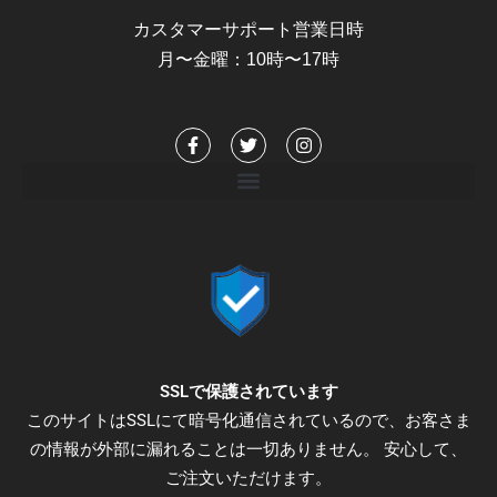
カスタマーサポート営業日時
月〜金曜：10時〜17時
F
T
I
a
w
n
c
i
s
e
t
t
b
t
a
o
e
g
o
r
r
k
a
-
m
f
SSLで保護されています
このサイトはSSLにて暗号化通信されているので、お客さま
の情報が外部に漏れることは一切ありません。 安心して、
ご注文いただけます。