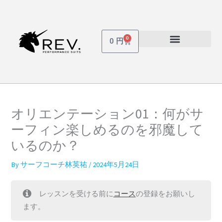
内
容
を
0
Cart
0
円
ス
受講しているコース
パスワードを忘れた場合
キ
ッ
プ
オリエンテーション01：何がサ
ーフィン楽しめるのを邪魔して
いるのか？
By
サーフコーチ林英祐
/
2024年5月24日
レッスンを受ける前に
コース
の登録をお願いし
ます。