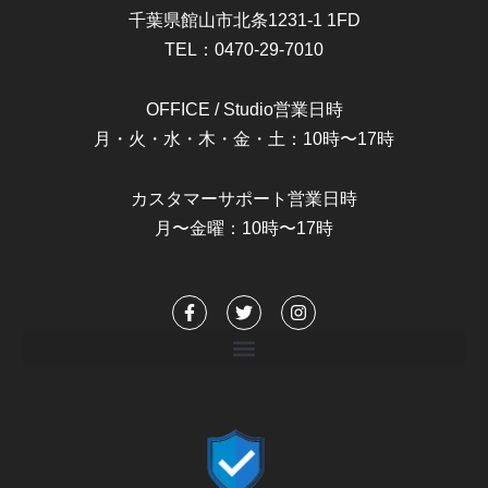
千葉県館山市北条1231-1 1FD
TEL：0470-29-7010
OFFICE / Studio営業日時
月・火・水・木・金・土：10時〜17時
カスタマーサポート営業日時
月〜金曜：10時〜17時
F
T
I
a
w
n
c
i
s
e
t
t
b
t
a
o
e
g
o
r
r
k
a
-
m
f