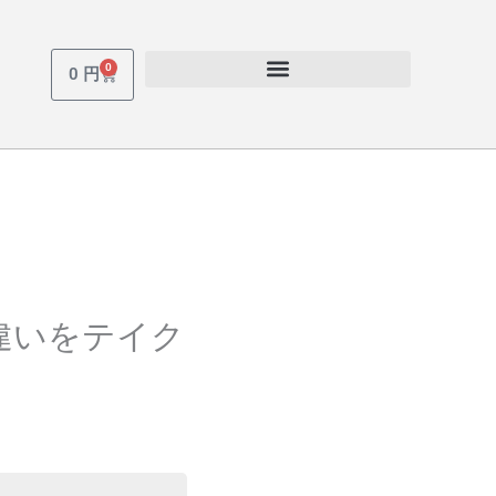
0
Cart
0
円
違いをテイク