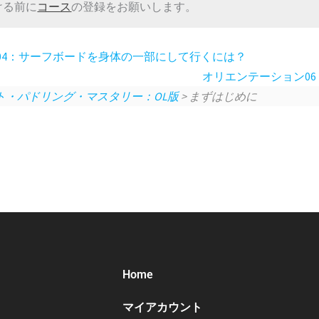
ける前に
コース
の登録をお願いします。
04：サーフボードを身体の一部にして行くには？
オリエンテーション06
ト・パドリング・マスタリー：OL版
> まずはじめに
Home
マイアカウント