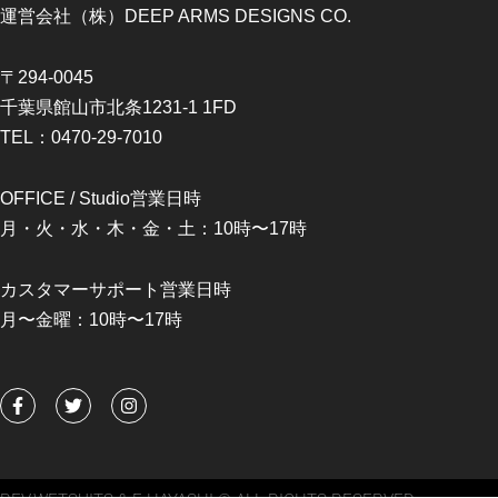
運営会社（株）DEEP ARMS DESIGNS CO.
〒294-0045
千葉県館山市北条1231-1 1FD
TEL：0470-29-7010
OFFICE / Studio営業日時
月・火・水・木・金・土：10時〜17時
カスタマーサポート営業日時
月〜金曜：10時〜17時
F
T
I
a
w
n
c
i
s
e
t
t
b
t
a
o
e
g