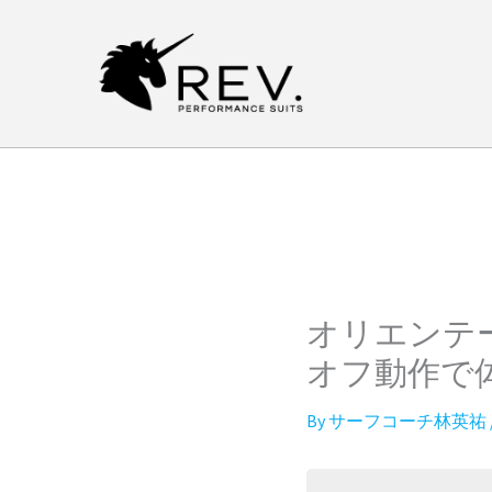
内
容
を
ス
キ
ッ
プ
オリエンテ
オフ動作で
By
サーフコーチ林英祐