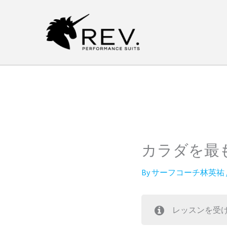
内
容
を
ス
キ
ッ
プ
カラダを最
By
サーフコーチ林英祐
レッスンを受