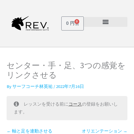
内
容
を
0
Cart
0
円
ス
受講しているコース
パスワードを忘れた場合
キ
ッ
プ
センター・手・足、3つの感覚を
リンクさせる
By
サーフコーチ林英祐
/
2022年7月16日
レッスンを受ける前に
コース
の登録をお願いし
ます。
軸と足を連動させる
オリエンテーション