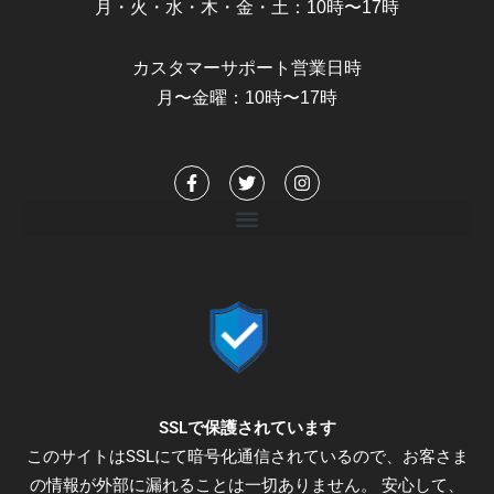
月・火・水・木・金・土：10時〜17時
カスタマーサポート営業日時
月〜金曜：10時〜17時
F
T
I
a
w
n
c
i
s
e
t
t
b
t
a
o
e
g
o
r
r
k
a
-
m
f
SSLで保護されています
このサイトはSSLにて暗号化通信されているので、お客さま
の情報が外部に漏れることは一切ありません。 安心して、