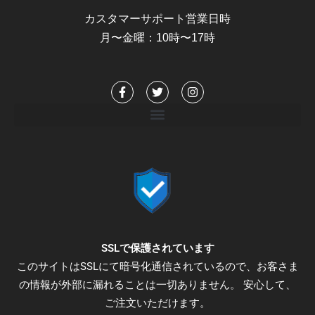
カスタマーサポート営業日時
月〜金曜：10時〜17時
F
T
I
a
w
n
c
i
s
e
t
t
b
t
a
o
e
g
o
r
r
k
a
-
m
f
SSLで保護されています
このサイトはSSLにて暗号化通信されているので、お客さま
の情報が外部に漏れることは一切ありません。 安心して、
ご注文いただけます。