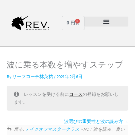
内
容
を
0
Cart
0
円
ス
受講しているコース
パスワードを忘れた場合
キ
ッ
プ
波に乗る本数を増やすステップ
By
サーフコーチ林英祐
/
2021年2月6日
レッスンを受ける前に
コース
の登録をお願いし
ます。
波選びの重要性と波の読み方
戻る:
テイクオフマスタークラス
> M1：波を読み、良い