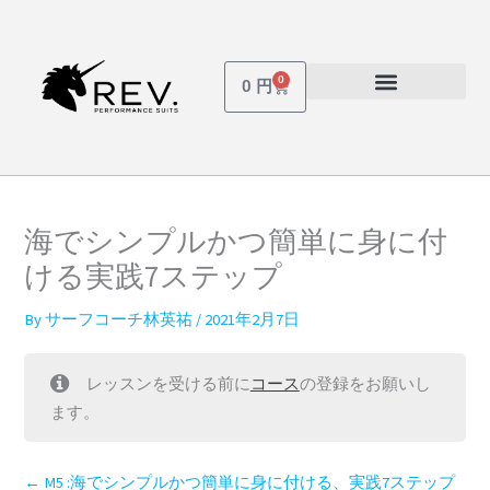
内
容
を
0
Cart
0
円
ス
受講しているコース
パスワードを忘れた場合
キ
ッ
プ
海でシンプルかつ簡単に身に付
ける実践7ステップ
By
サーフコーチ林英祐
/
2021年2月7日
レッスンを受ける前に
コース
の登録をお願いし
ます。
M5 :海でシンプルかつ簡単に身に付ける、実践7ステップ