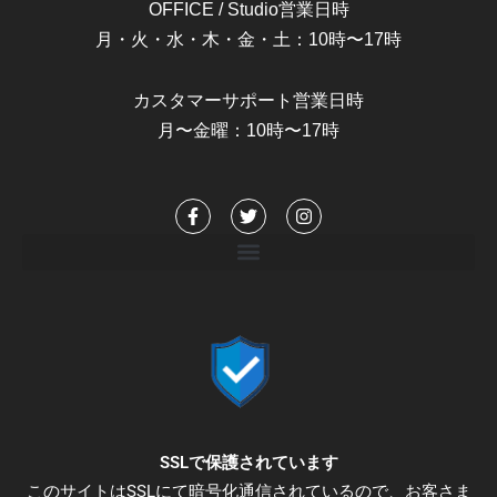
OFFICE / Studio営業日時
月・火・水・木・金・土：10時〜17時
カスタマーサポート営業日時
月〜金曜：10時〜17時
F
T
I
a
w
n
c
i
s
e
t
t
b
t
a
o
e
g
o
r
r
k
a
-
m
f
SSLで保護されています
このサイトはSSLにて暗号化通信されているので、お客さま