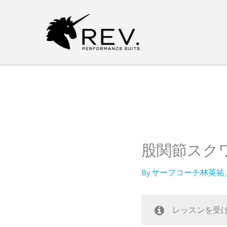
内
容
を
ス
キ
ッ
プ
股関節スク
By
サーフコーチ林英祐
レッスンを受