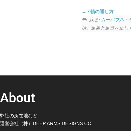
7.軸の通し方
戻る:
ムーバブル・
所、足裏と足首を正し
About
弊社の所在地など
運営会社（株）DEEP ARMS DESIGNS CO.