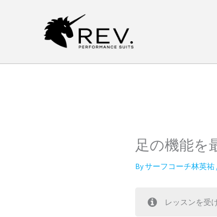
内
容
を
ス
キ
ッ
プ
足の機能を
By
サーフコーチ林英祐
レッスンを受