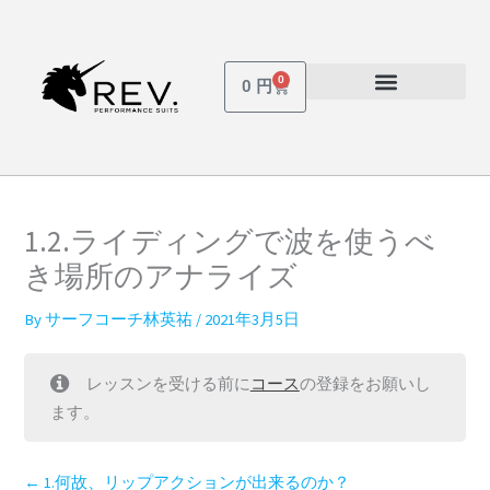
内
容
を
0
Cart
0
円
ス
受講しているコース
パスワードを忘れた場合
キ
ッ
プ
1.2.ライディングで波を使うべ
き場所のアナライズ
By
サーフコーチ林英祐
/
2021年3月5日
レッスンを受ける前に
コース
の登録をお願いし
ます。
1.何故、リップアクションが出来るのか？