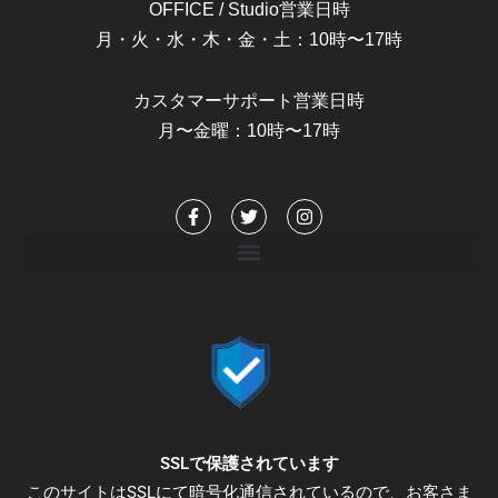
OFFICE / Studio営業日時
月・火・水・木・金・土：10時〜17時
カスタマーサポート営業日時
月〜金曜：10時〜17時
F
T
I
a
w
n
c
i
s
e
t
t
b
t
a
o
e
g
o
r
r
k
a
-
m
f
SSLで保護されています
このサイトはSSLにて暗号化通信されているので、お客さま