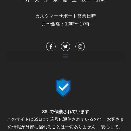
カスタマーサポート営業日時
月〜金曜：10時〜17時
F
T
I
a
w
n
c
i
s
e
t
t
b
t
a
o
e
g
o
r
r
k
a
-
m
f
SSLで保護されています
このサイトはSSLにて暗号化通信されているので、お客さま
の情報が外部に漏れることは一切ありません。 安心して、