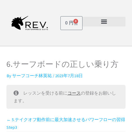
内
容
を
0
Cart
0
円
ス
受講しているコース
パスワードを忘れた場合
キ
ッ
プ
6.サーフボードの正しい乗り方
By
サーフコーチ林英祐
/
2023年7月18日
レッスンを受ける前に
コース
の登録をお願いし
ます。
5.テイクオフ動作前に最大加速させるパワーフローの習得
Step3