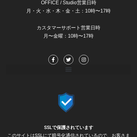
OFFICE / Studio営業日時
月・火・水・木・金・土：10時〜17時
カスタマーサポート営業日時
月〜金曜：10時〜17時
F
T
I
a
w
n
c
i
s
e
t
t
b
t
a
o
e
g
o
r
r
k
a
-
m
f
SSLで保護されています
このサイトはSSLにて暗号化通信されているので、お客さま