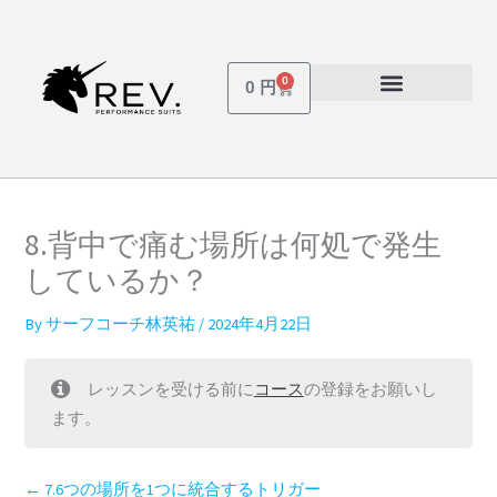
内
容
を
0
Cart
0
円
ス
受講しているコース
パスワードを忘れた場合
キ
ッ
プ
8.背中で痛む場所は何処で発生
しているか？
By
サーフコーチ林英祐
/
2024年4月22日
レッスンを受ける前に
コース
の登録をお願いし
ます。
7.6つの場所を1つに統合するトリガー