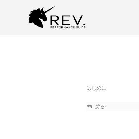
内
容
を
ス
キ
ッ
プ
はじめに
戻る: