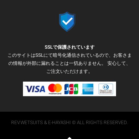
o
e
g
o
r
r
k
a
-
m
f
SSLで保護されています
このサイトはSSLにて暗号化通信されているので、お客さま
の情報が外部に漏れることは一切ありません。 安心して、
ご注文いただけます。
REV.WETSUITS & E-HAYASHI © ALL RIGHTS RESERVED.