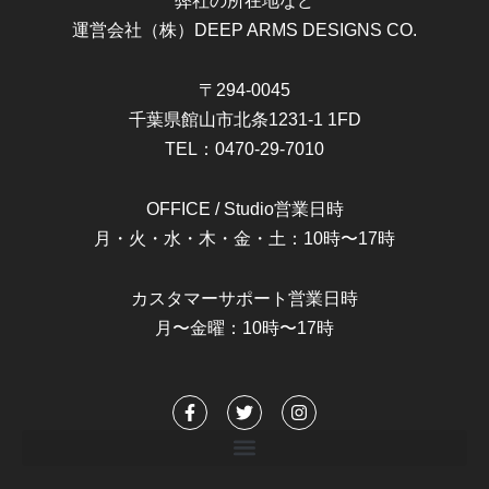
弊社の所在地など
運営会社（株）DEEP ARMS DESIGNS CO.
〒294-0045
千葉県館山市北条1231-1 1FD
TEL：0470-29-7010
OFFICE / Studio営業日時
月・火・水・木・金・土：10時〜17時
カスタマーサポート営業日時
月〜金曜：10時〜17時
F
T
I
a
w
n
c
i
s
e
t
t
b
t
a