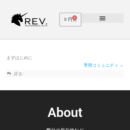
内
容
を
0
Cart
0
円
ス
受講しているコース
パスワードを忘れた場合
キ
ッ
プ
まずはじめに
専用コミュニティ
戻る:
About