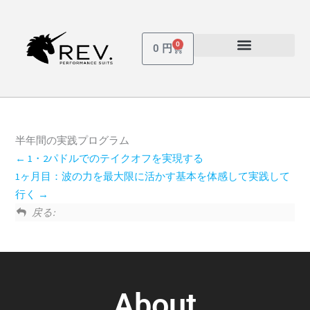
内
容
を
0
Cart
0
円
ス
受講しているコース
パスワードを忘れた場合
キ
ッ
プ
半年間の実践プログラム
1・2パドルでのテイクオフを実現する
1ヶ月目：波の力を最大限に活かす基本を体感して実践して
行く
戻る:
About