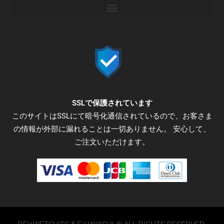
c
i
s
e
t
t
b
t
a
o
e
g
o
r
r
k
a
-
m
f
SSLで保護されています
このサイトはSSLにて暗号化通信されているので、お客さま
の情報が外部に漏れることは一切ありません。 安心して、
ご注文いただけます。