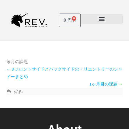
内
容
を
0
Cart
0
円
ス
受講しているコース
パスワードを忘れた場合
キ
ッ
プ
毎月の課題
8.フロントサイドとバックサイドの・リエントリーのシャ
ドーまとめ
1ヶ月目の課題
戻る: