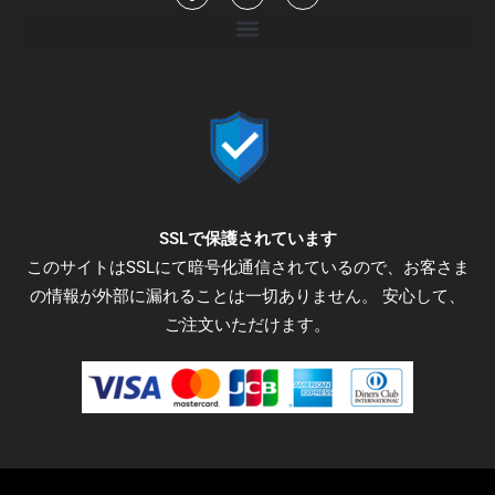
a
w
n
c
i
s
e
t
t
b
t
a
o
e
g
o
r
r
k
a
-
m
f
SSLで保護されています
このサイトはSSLにて暗号化通信されているので、お客さま
の情報が外部に漏れることは一切ありません。 安心して、
ご注文いただけます。