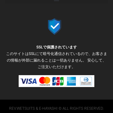
e
t
t
b
t
a
o
e
g
o
r
r
k
a
-
m
f
SSLで保護されています
このサイトはSSLにて暗号化通信されているので、お客さま
の情報が外部に漏れることは一切ありません。 安心して、
ご注文いただけます。
REV.WETSUITS & E-HAYASHI © ALL RIGHTS RESERVED.