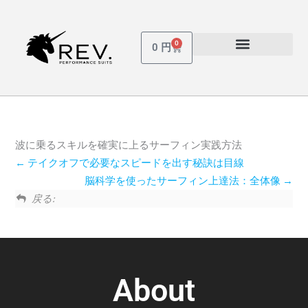
内
容
を
0
Cart
0
円
ス
受講しているコース
パスワードを忘れた場合
キ
ッ
プ
波に乗るスキルを確実に上るサーフィン実践方法
テイクオフで必要なスピードを出す秘訣は目線
脳科学を使ったサーフィン上達法：全体像
戻る:
About