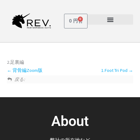
内
容
を
0
Cart
0
円
ス
受講しているコース
パスワードを忘れた場合
キ
ッ
プ
2.足裏編
背骨編Zoom版
1.Foot Tri Pod
戻る:
About