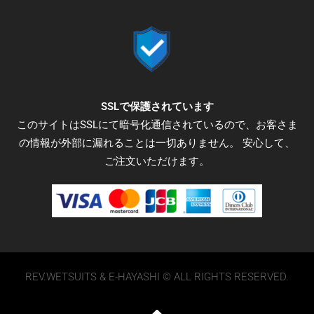
o
e
g
o
r
r
k
a
-
m
f
SSLで保護されています
このサイトはSSLにて暗号化通信されているので、お客さま
の情報が外部に漏れることは一切ありません。 安心して、
ご注文いただけます。
REV.WETSUITS & E-HAYASHI © ALL RIGHTS RESERVED.