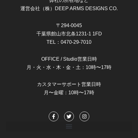
弊社の所在地など
運営会社（株）DEEP ARMS DESIGNS CO.
〒294-0045
千葉県館山市北条1231-1 1FD
TEL：0470-29-7010
OFFICE / Studio営業日時
月・火・水・木・金・土：10時〜17時
カスタマーサポート営業日時
月〜金曜：10時〜17時
F
T
I
a
w
n
c
i
s
e
t
t
b
t
a