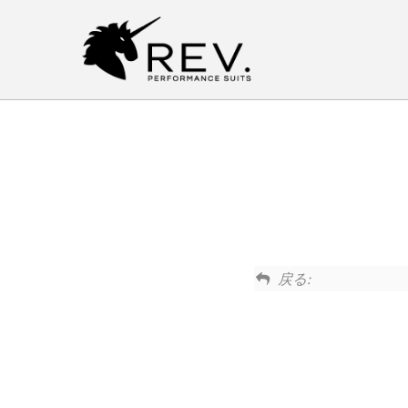
内
容
を
ス
キ
ッ
プ
戻る: