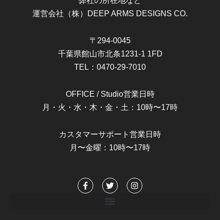
弊社の所在地など
運営会社（株）DEEP ARMS DESIGNS CO.
〒294-0045
千葉県館山市北条1231-1 1FD
TEL：0470-29-7010
OFFICE / Studio営業日時
月・火・水・木・金・土：10時〜17時
カスタマーサポート営業日時
月〜金曜：10時〜17時
F
T
I
a
w
n
c
i
s
e
t
t
b
t
a