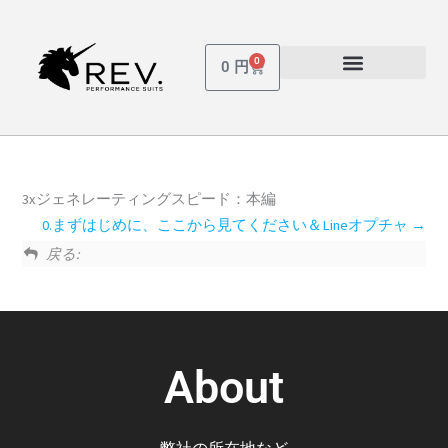
内
容
を
0
Cart
0
円
ス
受講しているコース
パスワードを忘れた場合
キ
ッ
プ
3xジェネレーティングスピード：本編
0.まずはじめに、ここから見てください＆Lineオプチャ
戻る:
About