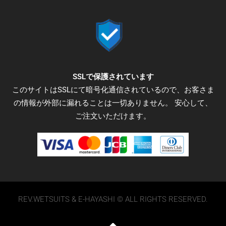
o
e
g
o
r
r
k
a
-
m
f
SSLで保護されています
このサイトはSSLにて暗号化通信されているので、お客さま
の情報が外部に漏れることは一切ありません。 安心して、
ご注文いただけます。
REV.WETSUITS & E-HAYASHI © ALL RIGHTS RESERVED.