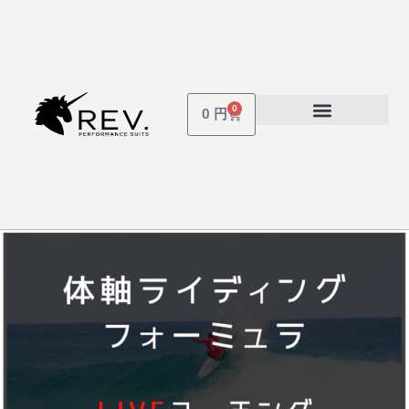
内
容
を
ス
キ
0
Cart
0
円
ッ
受講しているコース
パスワードを忘れた場合
プ