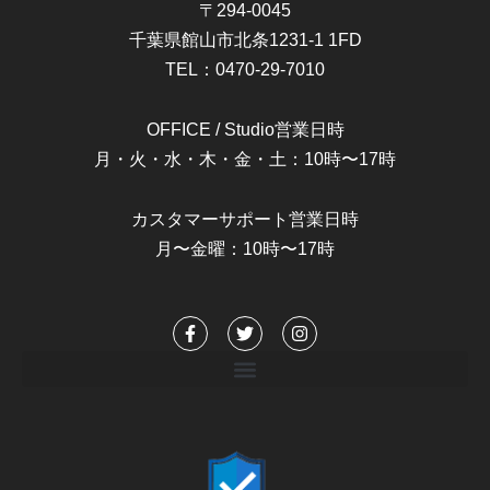
〒294-0045
千葉県館山市北条1231-1 1FD
TEL：0470-29-7010
OFFICE / Studio営業日時
月・火・水・木・金・土：10時〜17時
カスタマーサポート営業日時
月〜金曜：10時〜17時
F
T
I
a
w
n
c
i
s
e
t
t
b
t
a
o
e
g
o
r
r
k
a
-
m
f