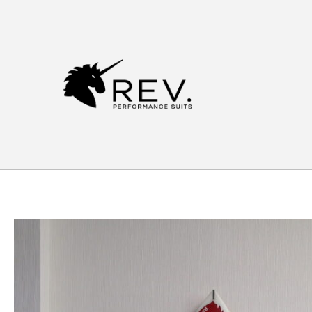
内
容
を
ス
キ
ッ
プ