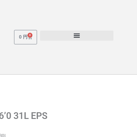
0
Cart
0
円
6’0 31L EPS
30L