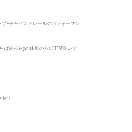
ーブ+チャイムドレールのパフォーマン
ば60-65kgの体重の方に丁度良いで
み有り