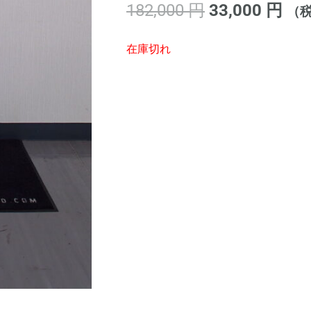
元
現
182,000
円
33,000
円
（
の
在
価
の
在庫切れ
格
価
は
格
182,000 円
は
で
33,
し
で
た。
す