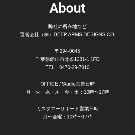
About
パ
ド
リ
弊社の所在地など
ン
運営会社（株）DEEP ARMS DESIGNS CO.
グ
講
座
〒294-0045
ver.4.5
千葉県館山市北条1231-1 1FD
[限
TEL：0470-29-7010
定
の
OFFICE / Studio営業日時
ご
月・火・水・木・金・土：10時〜17時
案
内]
カスタマーサポート営業日時
個
月〜金曜：10時〜17時