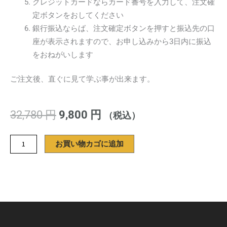
クレジットカードならカード番号を入力して、注文確
定ボタンをおしてください
銀行振込ならば、注文確定ボタンを押すと振込先の口
座が表示されますので、お申し込みから3日内に振込
をおねがいします
ご注文後、直ぐに見て学ぶ事が出来ます。
元
現
32,780
円
9,800
円
（税込）
の
在
価
の
バ
お買い物カゴに追加
格
価
イ
は
格
オ
32,780 円
は
ロ
で
9,800 円
ジ
し
で
ッ
た。
す。
ク・