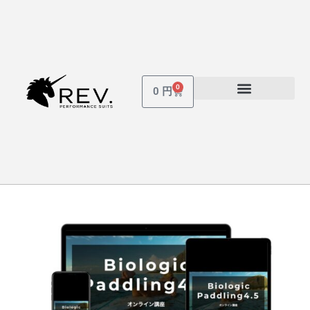
内
容
を
ス
キ
0
Cart
0
円
ッ
受講しているコース
パスワードを忘れた場合
プ