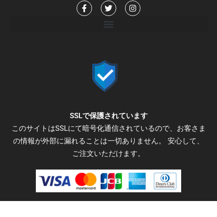
F
T
I
a
w
n
c
i
s
e
t
t
b
t
a
o
e
g
o
r
r
k
a
-
m
f
SSLで保護されています
このサイトはSSLにて暗号化通信されているので、お客さま
の情報が外部に漏れることは一切ありません。 安心して、
ご注文いただけます。