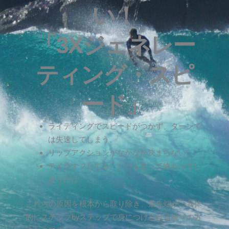
い！
「3Xジェネレー
ティング・スピ
ード」
ライディングでスピードがつかず、ターンで
は失速してしまう。
リップアクションがなかなか決まらない。
テイクオフしても、いつも走って終わってし
まうだけ
これらの原因を根本から取り除き、最先端かつ具体
的にステップbyステップで身につけられる唯一の方