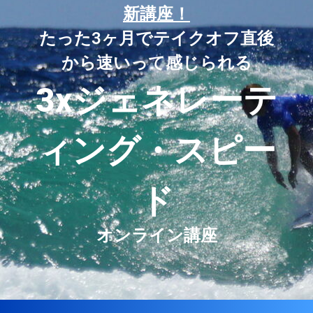
新講座！
たった3ヶ月でテイクオフ直後
から速いって感じられる
3xジェネレーテ
ィング・スピー
ド
オンライン講座