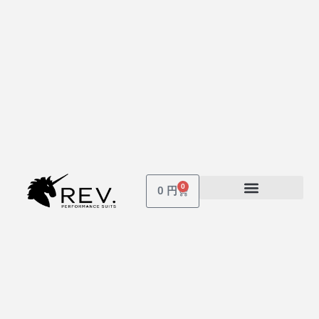
0
Cart
0
円
受講しているコース
パスワードを忘れた場合