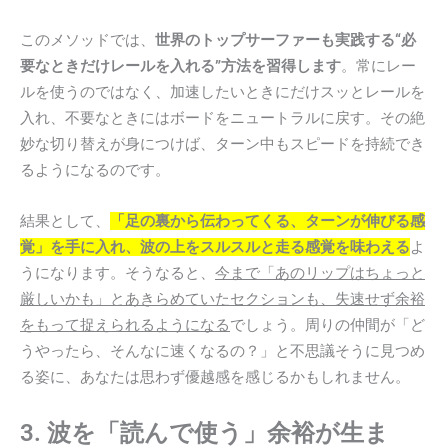
このメソッドでは、
世界のトップサーファーも実践する“必
要なときだけレールを入れる”方法を習得します
。常にレー
ルを使うのではなく、加速したいときにだけスッとレールを
入れ、不要なときにはボードをニュートラルに戻す。その絶
妙な切り替えが身につけば、ターン中もスピードを持続でき
るようになるのです。
結果として、
「足の裏から伝わってくる、ターンが伸びる感
覚」を手に入れ、波の上をスルスルと走る感覚を味わえる
よ
うになります。そうなると、
今まで「あのリップはちょっと
厳しいかも」とあきらめていたセクションも、失速せず余裕
をもって捉えられるようになる
でしょう。周りの仲間が「ど
うやったら、そんなに速くなるの？」と不思議そうに見つめ
る姿に、あなたは思わず優越感を感じるかもしれません。
3. 波を「読んで使う」余裕が生ま