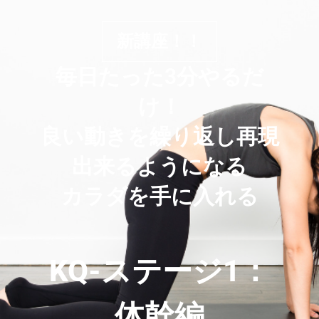
新講座！！
毎日たった3分やるだ
け！
良い動きを繰り返し再現
出来るようになる
カラダを手に入れる
KQ-ステージ1：
体幹編