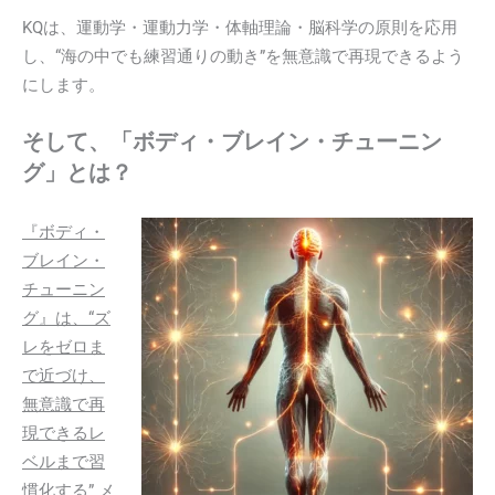
KQは、運動学・運動力学・体軸理論・脳科学の原則を応用
し、“海の中でも練習通りの動き”を無意識で再現できるよう
にします。
そして、「ボディ・ブレイン・チューニン
グ」とは？
『ボディ・
ブレイン・
チューニン
グ』は、“ズ
レをゼロま
で近づけ、
無意識で再
現できるレ
ベルまで習
慣化する” メ