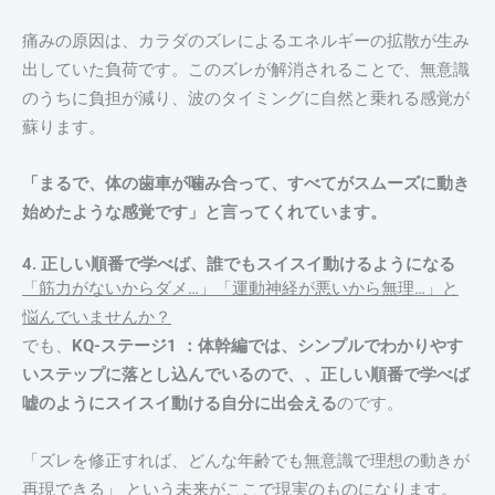
痛みの原因は、カラダのズレによるエネルギーの拡散が生み
出していた負荷です。このズレが解消されることで、無意識
のうちに負担が減り、波のタイミングに自然と乗れる感覚が
蘇ります。
「まるで、体の歯車が噛み合って、すべてがスムーズに動き
始めたような感覚です」と言ってくれています。
4. 正しい順番で学べば、誰でもスイスイ動けるようになる
「筋力がないからダメ…」「運動神経が悪いから無理…」と
悩んでいませんか？
でも、
KQ-ステージ1 ：体幹編では、シンプルでわかりやす
いステップに落とし込んでいるので、、正しい順番で学べば
嘘のようにスイスイ動ける自分に出会える
のです。
「ズレを修正すれば、どんな年齢でも無意識で理想の動きが
再現できる」 という未来がここで現実のものになります。