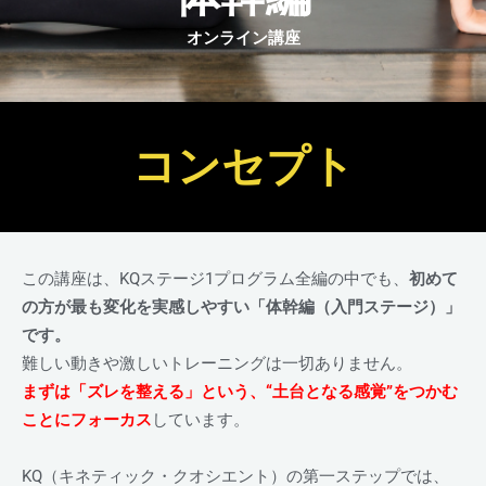
オンライン講座
コンセプト
この講座は、KQステージ1プログラム全編の中でも、
初めて
の方が最も変化を実感しやすい「体幹編（入門ステージ）」
です。
難しい動きや激しいトレーニングは一切ありません。
まずは「ズレを整える」という、“土台となる感覚”をつかむ
ことにフォーカス
しています。
KQ（キネティック・クオシエント）の第一ステップでは、