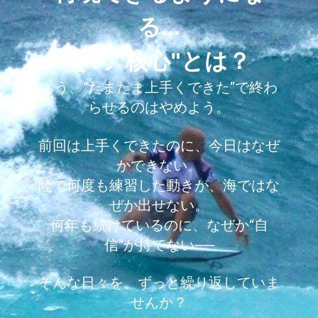
る...
その"核心"とは？
もう、“たまたま上手くできた”で終わ
らせるのはやめよう。
前回は上手くできたのに、今日はなぜ
かできない。
陸で何度も練習した動きが、海ではな
ぜか出せない。
何年も続けているのに、なぜか“自
信”が持てない──
そんな日々を、ずっと繰り返していま
せんか？