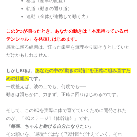
構造（歯車の配置）
軌道（動きの通り道）
連動（全体が連携して動く力）
この3つが揃ったとき、あなたの動きは「本来持っているポ
テンシャル」を発揮しはじめます。
感覚に頼る練習は、狂った歯車を無理やり回そうとしていた
だけかもしれません。
しかしKQは、
あなたの中の“動きの時計”を正確に組み直すた
めの仕組み
です。
一度整えば、波の上でも、何度でも──
動きは滑らかに、力まず、正確に回りはじめるのです。
そして、このKQを実際に体で育てていくために開発された
のが、「KQステージ1《体幹編》」です。
「毎回、ちゃんと動ける自分になりたい」
その願いを、“感覚”ではなく“設計図”で叶えていく。それ