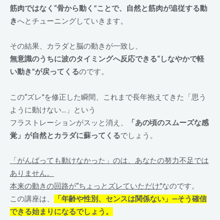
筋肉ではなく“骨から動く”ことで、自然と筋肉が追従する動
き
へとチューニングしていきます。
その結果、カラダと脳の動きが一致し、
無意識のうちに波のタイミングへ反応できる“しなやかで軽
い動き”が戻ってくる
のです。
この“ズレ”を修正した瞬間、これまで長年抱えてきた「思う
ように動けない…」という
フラストレーションがスッと消え、
「あの頃のスムーズな感
覚」が自然とカラダに蘇ってくる
でしょう。
「がんばっても動けなかった」のは、あなたの努力不足では
ありません。
本来の動きの回路が“ちょっとズレていただけ”
なのです。
この講座は、
「年齢や性別、センスは関係ない」—
そう確信
できる始まりになるでしょう。