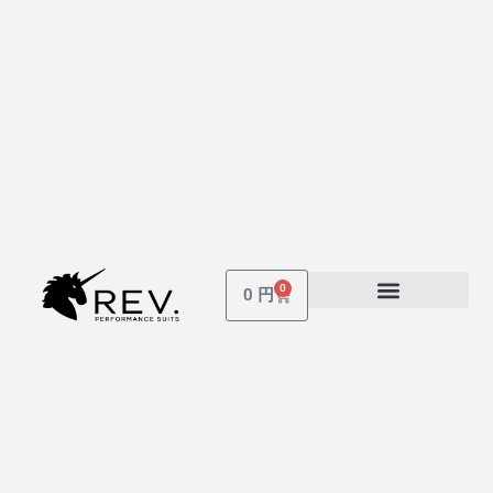
0
Cart
0
円
受講しているコース
パスワードを忘れた場合