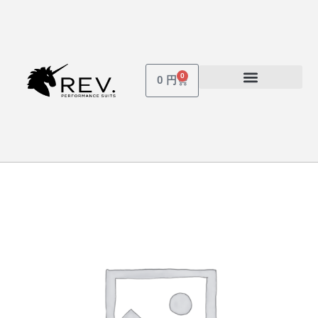
内
容
を
ス
0
Cart
0
円
キ
ッ
受講しているコース
パスワードを忘れた場合
プ