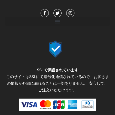
F
T
I
a
w
n
c
i
s
e
t
t
b
t
a
o
e
g
o
r
r
k
a
-
m
f
SSLで保護されています
このサイトはSSLにて暗号化通信されているので、お客さま
の情報が外部に漏れることは一切ありません。 安心して、
ご注文いただけます。