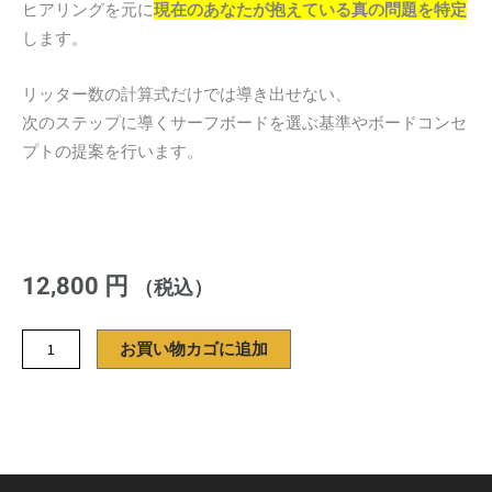
ヒアリングを元に
現在のあなたが抱えている真の問題を特定
します。
リッター数の計算式だけでは導き出せない、
次のステップに導くサーフボードを選ぶ基準やボードコンセ
プトの提案を行います。
12,800
円
（税込）
サ
お買い物カゴに追加
ー
フ
ボ
ー
ド・