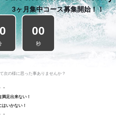
3ヶ月集中コース募集開始！！
0
00
分
秒
て次の様に思った事ありませんか？
・・
は満足出来ない！
にはいかない！
・・