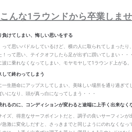
こんな1ラウンドから卒業しま
り負けてしまい、悔しい思いをする
！って思いパドルしているけど、横の人に取られてしまったり
た！って思い、テイクオフしたら足が出ずに躓いてしまい・・
に波に乗れなくなってしまい、モヤモヤして1ラウンド上がる。
スして終わってしまう
に一生懸命にアップスしてしまい、美味しい場所を通り過ぎてし
ぱいになり、頭が真っ白になってしまう・・・
乗れるのに、コンディションが変わると途端に上手く出来なく
サイズ、得意なサーフポイントだと、調子の良いサーフィンが出
が急激に変化しだすと、さっきまでと同じようにのれなくなっ