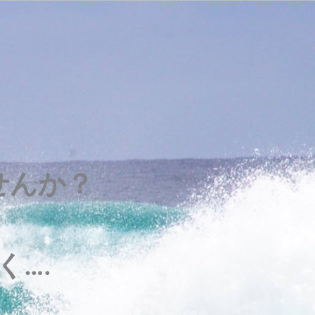
せんか？
….