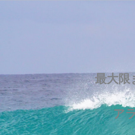
最大限
ア