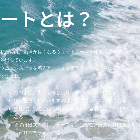
ートとは？
私たちは、動きが良くなるウエットスーツを作る方法を知りたい
と思っています。
ウエットスーツを着ると、こんな障害が起きることは確かなこと
ですよね、、、
鎧のように重たく感じたり、肩がパンパンになる
腕が重たくパドルをすればスグに肩がパンパンになる
春夏には気にならなかった動きが、途端に上手く出来なく
なる
陸では出来るのに、サーフィンになると出来たり出来なか
ったりバラツキがある