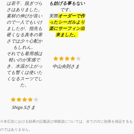
は若干、脱ぎづら
も妨げる事もない
さはありました。
です。
素材の伸びが良い
実際
オーダーで作
ので一人でもいけ
ったシーガルより
ましたが、指先も
楽にサーフィン出
硬くなる真冬の寒
来ました。
さでは少々心配か
もしれん。
それでも着用感は
軽いのが実感で
き、水温が上がっ
中山央則さま
ても暫くは使いた
くなるスーツでし
た。
Shige.Sさま
※本広告における効果の記載及び体験談については、全ての方に効果を保証するも
のではありません。