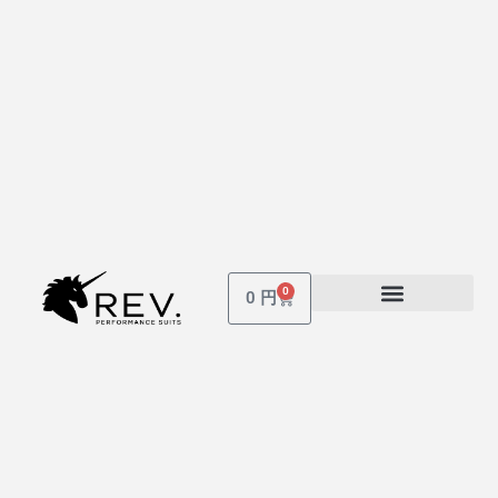
0
Cart
0
円
受講しているコース
パスワードを忘れた場合