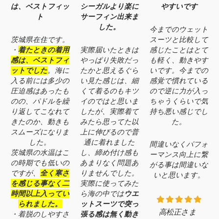
は、ベストフィッ
シーガルより楽に
やすいです
ト
サーフィン出来ま
した。
今までのウェット
茨城県在住です。
スーツと比較して
・
着たときの着用
実際届いたときは
感じたことはとて
感は、ベストフィ
やっぱり失敗だっ
も軽く、動きやす
ットでした
。海に
たかと思えるぐら
いです。今までの
入る前には多少の
い見た感じは、細
感覚で慣れている
圧迫感はあったも
くて着るのもキツ
ので逆に力が入っ
のの、パドルを繰
イのではと思いま
ちゃうくらいで気
り返してこなれて
したが、実際着て
持ち悪い感じでし
きたのか、動きも
みたら思ってた以
た。
スムーズになりま
上に伸びるので普
した。
通に着れました
間違いなくパフォ
茨城県の水温はこ
し、締め付け感も
ーマンス向上に繋
の時期でも低いの
あまりなく問題あ
がる事は間違いな
ですが、
全く寒さ
りませんでした。
いと思います。
を感じる事なく二
実際に使ってみた
時間以上入ってい
ら海の中では
ウエ
られました。
ットスーツで突っ
高松正さま
・着脱のしやすさ
張る感は無く動き