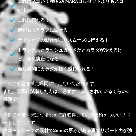
これはスゴい！腰痛SAINARAコルセットよりもスゴ
い！
これは売れる！
腕がもっとラクに回せる！
テイクオフの動作がよりスムーズに行える！
トランクスとラッシュガードだとカラダが冷えるけ
ど、冷え防止になる
着た瞬間にカラダが軽く感じられる！
こんな感想を着た瞬間にいただいております。
また、実際に試着した方は、必ずオーダーされているくらいに
好評です。
背骨で一番不安定な場所を特許取得している技術をつかいサポ
ートしています。
ウエットスーツの素材で2mmの厚みがある事でサポート力が強