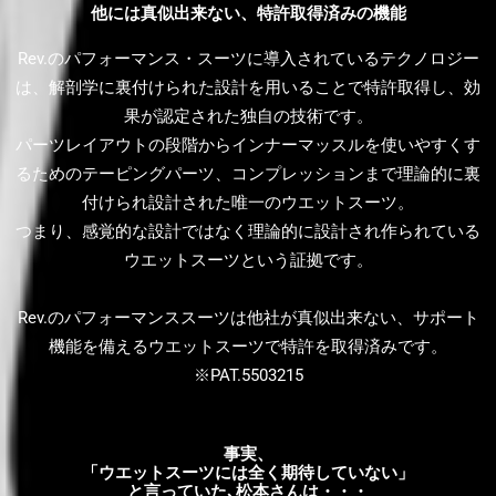
他には真似出来ない、特許取得済みの機能
Rev.のパフォーマンス・スーツに導入されているテクノロジー
は、解剖学に裏付けられた設計を用いることで特許取得し、効
果が認定された独自の技術です。
パーツレイアウトの段階からインナーマッスルを使いやすくす
るためのテーピングパーツ、コンプレッションまで理論的に裏
付けられ設計された唯一のウエットスーツ。
つまり、感覚的な設計ではなく理論的に設計され作られている
ウエットスーツという証拠です。
Rev.のパフォーマンススーツは他社が真似出来ない、サポート
機能を備えるウエットスーツで特許を取得済みです。
※PAT.5503215
事実、
「ウエットスーツには全く期待していない」
と言っていた､松本さんは・・・