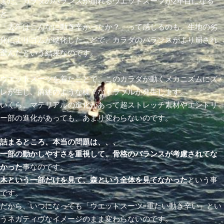
また、カラダのバランスが崩れるウエットスーツが2年目になる
と、
「去年はこんなに動き辛かったか？」って感じるのも、生地の劣
化によりゴムが硬化したことで、カラダのバランスがより崩され
歪んだという結果なのです。
ウエットスーツを着たことで、このカラダが動くメカニズムにズ
レが生じ、前述のような様々なトラブルが発生します。
いくら、マテリアルの進化があって超ストレッチ素材やエントリ
ー部の進化があっても、あまり変わらないのです。
詰まるところ、本当の問題は、、、
一部の動かしやすさを重視して、骨格のバランスが考慮されてな
かった
事なのです。
木という一部だけを見て、森という全体を見てなかった
という事
です。
だから、いつになっても「ウエットスーツ=重たい動き辛い」とい
うネガティヴなイメージのまま変わらないのです。