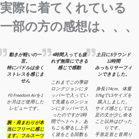
実際に着てくれている
一部の方の感想は、、、
動きが軽いの一
4時間入っても疲
土日に5ラウンド
言。
れず無限にできる
12時間
特にパドルは全く
感じで感動
みっちりサーフィ
ストレスを感じま
ンできました。
せん
これまでこの季節
ロングジョンにタ
身長174cm、体重
F0 Freedom Airを1
ッパーで入ってい
57kgでLSサイズを
か月ほど使用した
て先週もロンジョ
購入しました。
レビューです。
ンにタッパーで入
サイズ感としては
ったのですが2時
足の丈が少し余る
間でヘトヘト。あ
こと以外はぴった
腕・肩まわりが本
ちこち攣るし上手
りです。
当にフリーに感じ
く波をとる回数も
手首足首と首周り
ます。フルスーツ