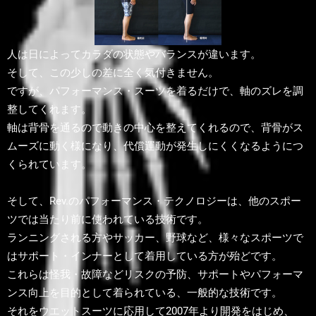
人は日によってカラダの状態やバランスが違います。
そして、この少しの差に全く気付きません。
ですが、パフォーマンス・スーツを着るだけで、軸のズレを調
整してくれます。
軸は背骨を通るので動きの中心を整えてくれるので、背骨がス
ムーズに動く様になり、代償運動が発生しにくくなるようにつ
くられています。
そして、Rev.のパフォーマンス・テクノロジーは、他のスポー
ツでは当たり前に使われている技術です。
ランニングされる方やサッカー、野球など、様々なスポーツで
はサポート・インナーとして着用している方が殆どです。
これらは怪我・故障などリスクの予防、サポートやパフォーマ
ンス向上を目的として着られている、一般的な技術です。
それをウエットスーツに応用して2007年より開発をはじめ、