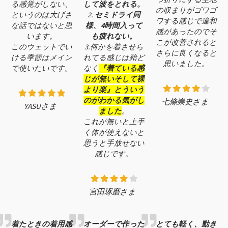
る感覚がしない、
して波をとれる。
の収まりがゴワゴ
というのは大げさ
2.
セミドライ同
ワする感じで違和
な話ではないと思
様、4時間入って
感があったのでそ
います。
も疲れない。
こが改善されると
このウェットでい
3.何かを着させら
さらに良くなると
ける季節はメイン
れてる感じは殆ど
思いました。
で使いたいです。
なく
『着ている感
じが無いそして裸
より楽』とういう
のがわかる気がし
七條崇史さま
YASUさま
ました
。
これが無いと上手
く体が使えないと
思うと手放せない
感じです。
宮田琢磨さま
着たときの着用感
オーダーで作った
とても軽く、動き