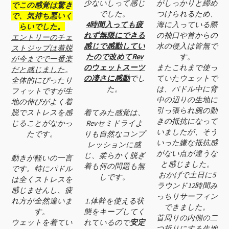
少ないしって感じ
がしっかりと締め
でこの感覚は驚き
でした。
つけられるため、
で、気持ち悪いく
4時間入っても疲
海に入っている際
らいでした。
れず無限にできる
の袖口や首からの
エントリーのチェ
感じで感動してい
水の侵入は皆無で
ストジップは着脱
たので改めてRev
す。
が今までで一番楽
のウェットスーツ
またこれまで使っ
だと感じました
。
の凄さに感動
でし
ていたウェットで
全体的にぴったり
た。
は、パドル中に背
フィットですが生
中の辺りの生地に
地の伸びがよく着
引っ張られ腕の動
脱でストレスを感
着てみた感覚は、
きの抵抗になって
じることがなかっ
Revセミドライよ
いましたが、そう
たです。
りも自然なコンプ
いった嫌な抵抗感
レッションに感
がない点が違うな
じ、柔らかく脱ぎ
動きが軽いの一言
と感じました。
着も何の問題も無
です。特にパドル
おかげで土日に5
しです。
は全くストレスを
ラウンド12時間み
感じませんし、疲
っちりサーフィン
れ方が全然違いま
1.体幹を使える状
できました。
す。
態をキープしてく
首周りの内側の二
ウェットを着てい
れているので
安定
つ折りにする生地