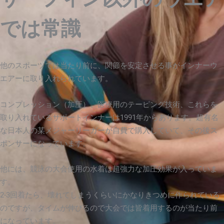
では常識
他のスポーツでは当たり前に、関節を安定させる事がインナーウ
エアーに取り入れられています。
コンプレッション（加圧）、医療用のテーピング技術、これらを
取り入れているサポートインナーは1991年からあります。超有名
な日本人の某メジャーリーガーが自費で購入していて、その後ス
ポンサーになっています。
他には、競泳の大会使用の水着は超強力な加圧効果が入っていま
す。
2-3回着たら、壊れてしまうくらいにかなりきつめに作られている
のですが、タイムが伸びるので大会では皆着用するのが当たり前
になっています。