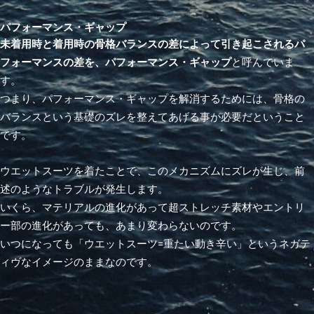
パフォーマンス・ギャップ
未着用時と着用時の骨格バランスの差によって引き起こされるパ
フォーマンスの差を、パフォーマンス・ギャップ
と呼んでいま
す。
つまり、パフォーマンス・ギャップを解消するためには、骨格の
バランスという基礎のズレを整えてあげる事が必要だということ
です。
ウエットスーツを着たことで、このメカニズムにズレが生じ、前
述のようなトラブルが発生します。
いくら、マテリアルの進化があって超ストレッチ素材やエントリ
ー部の進化があっても、あまり変わらないのです。
いつになっても「ウエットスーツ=重たい動き辛い」というネガテ
ィヴなイメージのままなのです。