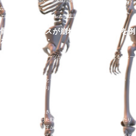
が変わってしまい、
そのズレが感覚や動きにズレが発生しているからです。
骨格のバランスが崩れるということを例
えるなら・・・
時計の歯車で、1つのパーツがズレれば時計が動かなくなるのと一
緒。
それを無理に動かそうとすると、歯車が欠けたり壊れたり・・・
もしくは、歯車が空回りして時計自体が動かない。
こんな事が起きます。
陸では出来る動きがサーフィンになると出来ない
夏は問題なかった動きが秋冬になると、出来なくなったり
していきなり調子が落ちる
同じように動いてるはずなのに、ウエットスーツを着ると