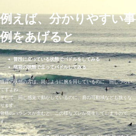
例えば、分かりやすい事
例をあげると
普段に立っている状態でパドルをしてみる
猫背の状態で立ってパドルしてみる
猫背の状態の方は、同じように腕を回しているのに、回しづらい
ですよね。
そして、同じ感覚で動かしているのに、肩の可動域なども狭くな
ります。
骨格のバランスが歪むと、この様なズレが発生してしまうので
す。