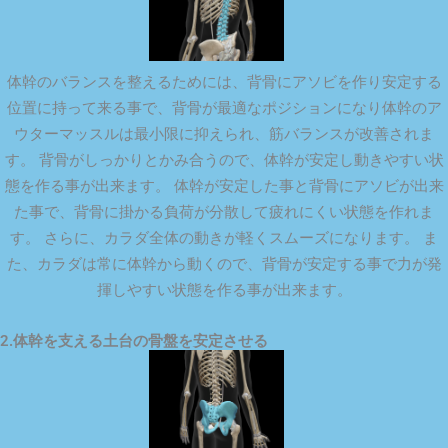
体幹のバランスを整えるためには、背骨にアソビを作り安定する
位置に持って来る事で、背骨が最適なポジションになり体幹のア
ウターマッスルは最小限に抑えられ、筋バランスが改善されま
す。 背骨がしっかりとかみ合うので、体幹が安定し動きやすい状
態を作る事が出来ます。 体幹が安定した事と背骨にアソビが出来
た事で、背骨に掛かる負荷が分散して疲れにくい状態を作れま
す。 さらに、カラダ全体の動きが軽くスムーズになります。 ま
た、カラダは常に体幹から動くので、背骨が安定する事で力が発
揮しやすい状態を作る事が出来ます。
2.体幹を支える土台の骨盤を安定させる