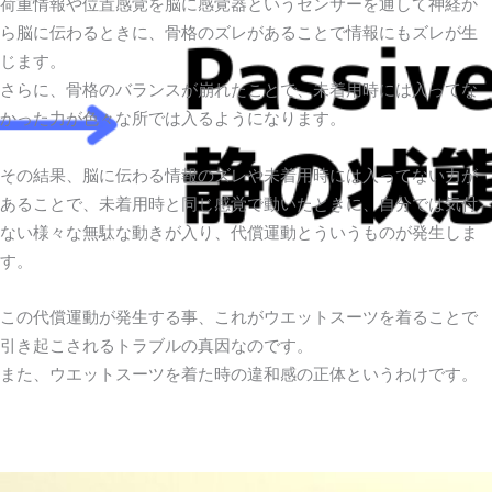
荷重情報や位置感覚を脳に感覚器というセンサーを通して神経か
ら脳に伝わるときに、骨格のズレがあることで情報にもズレが生
じます。
さらに、骨格のバランスが崩れたことで、未着用時には入ってな
かった力が色々な所では入るようになります。
その結果、脳に伝わる情報のズレや未着用時には入ってない力が
あることで、未着用時と同じ感覚で動いたときに、自分では気付
ない様々な無駄な動きが入り、代償運動とういうものが発生しま
す。
この代償運動が発生する事、これがウエットスーツを着ることで
引き起こされるトラブルの真因なのです。
また、ウエットスーツを着た時の違和感の正体というわけです。