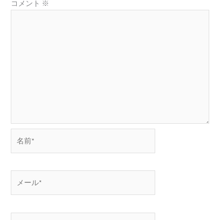
コメント
※
名
前
*
メ
ー
ル
*
サ