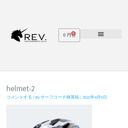
内
容
を
ス
キ
0
Cart
0
円
ッ
受講しているコース
パスワードを忘れた場合
プ
helmet-2
コメントする
/ By
サーフコーチ林英祐
/
2021年4月5日