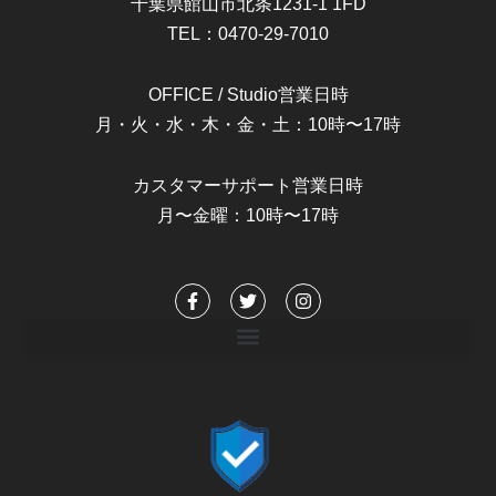
千葉県館山市北条1231-1 1FD
TEL：0470-29-7010
OFFICE / Studio営業日時
月・火・水・木・金・土：10時〜17時
カスタマーサポート営業日時
月〜金曜：10時〜17時
F
T
I
a
w
n
c
i
s
e
t
t
b
t
a
o
e
g
o
r
r
k
a
-
m
f