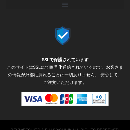
c
i
s
e
t
t
b
t
a
o
e
g
o
r
r
k
a
-
m
f
SSLで保護されています
このサイトはSSLにて暗号化通信されているので、お客さま
の情報が外部に漏れることは一切ありません。 安心して、
ご注文いただけます。