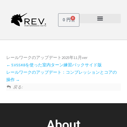
内
容
を
0
Cart
0
円
ス
受講しているコース
パスワードを忘れた場合
キ
ッ
プ
レールワークのアップデート2025年11月ver
5.VSSK8を使った室内ターン練習バックサイド版
レールワークのアップデート：コンプレッションとコアの
操作
戻る:
About